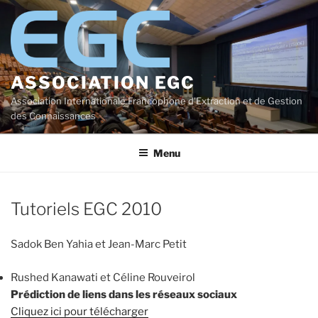
Aller
au
contenu
principal
ASSOCIATION EGC
Association Internationale Francophone d'Extraction et de Gestion
des Connaissances
Menu
Tutoriels EGC 2010
Sadok Ben Yahia et Jean-Marc Petit
Rushed Kanawati et Céline Rouveirol
Prédiction de liens dans les réseaux sociaux
Cliquez ici pour télécharger