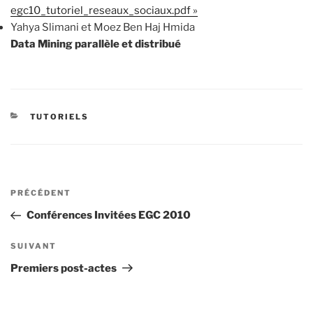
egc10_tutoriel_reseaux_sociaux.pdf »
Yahya Slimani et Moez Ben Haj Hmida
Data Mining parallèle et distribué
CATÉGORIES
TUTORIELS
Navigation
Article
PRÉCÉDENT
de
précédent
Conférences Invitées EGC 2010
l’article
Article
SUIVANT
suivant
Premiers post-actes