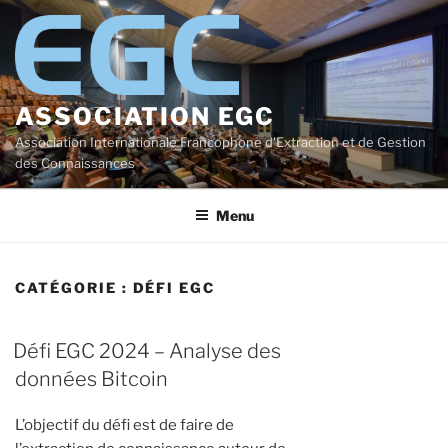
Aller
au
contenu
principal
ASSOCIATION EGC
Association Internationale Francophone d'Extraction et de Gestion
des Connaissances
Menu
CATÉGORIE :
DÉFI EGC
Défi EGC 2024 – Analyse des
données Bitcoin
L’objectif du défi est de faire de