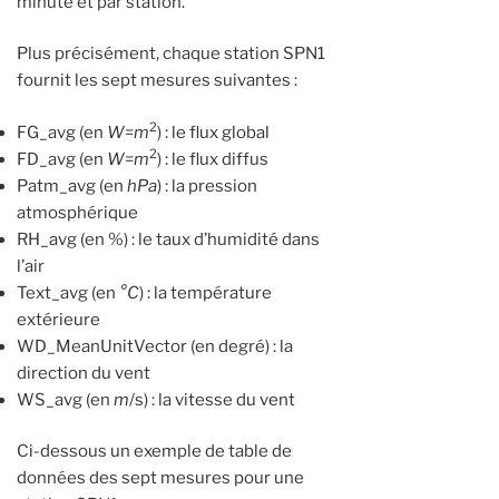
minute et par station.
Plus précisément, chaque station SPN1
fournit les sept mesures suivantes :
2
FG_avg (en
W
=
m
) : le flux global
2
FD_avg (en
W
=
m
) : le flux diffus
Patm_avg (en
hPa
) : la pression
atmosphérique
RH_avg (en %) : le taux d’humidité dans
l’air
Text_avg (en
°C
) : la température
extérieure
WD_MeanUnitVector (en degré) : la
direction du vent
WS_avg (en
m
/s) : la vitesse du vent
Ci-dessous un exemple de table de
données des sept mesures pour une