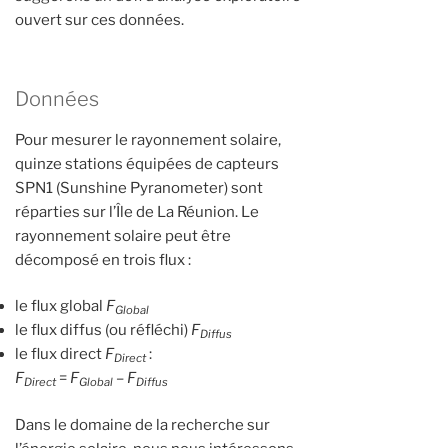
ouvert sur ces données.
Données
Pour mesurer le rayonnement solaire,
quinze stations équipées de capteurs
SPN1 (Sunshine Pyranometer) sont
réparties sur l’Île de La Réunion. Le
rayonnement solaire peut être
décomposé en trois flux :
le flux global
F
Global
le flux diffus (ou réfléchi)
F
Diffus
le flux direct
F
:
Direct
F
=
F
–
F
Direct
Global
Diffus
Dans le domaine de la recherche sur