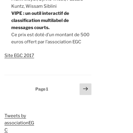
Kuntz, Wissam Siblini
VIPE : un outil interactif de
classification multilabel de
messages courts.
Ce prix est doté d’un montant de 500
euros offert par l’association EGC
Site EGC 2017
Pagination
Page
Page
1
suivante
des
publications
Tweets by
associationEG
C