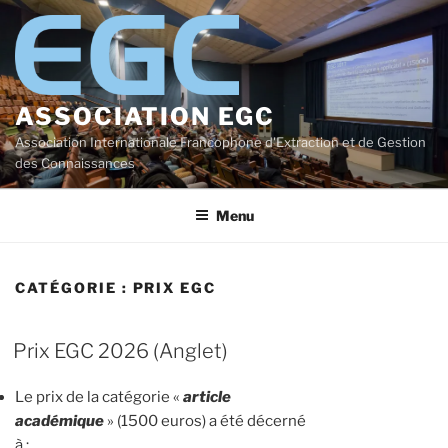
Aller
au
contenu
principal
ASSOCIATION EGC
Association Internationale Francophone d'Extraction et de Gestion
des Connaissances
Menu
CATÉGORIE :
PRIX EGC
Prix EGC 2026 (Anglet)
Le prix de la catégorie «
article
académique
» (1500 euros) a été décerné
à :