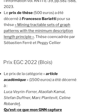
l’Information vol. RNTI-E-39, pp.581-588,
2023.
Le
prix de thèse
(500 euros) a été
décerné à
Francesco Bariatti
pour sa
thèse
« Mining tractable sets of graph
patterns with the minimum description
length principle »
. Thèse coencadrée par
Sébastien Ferré et Peggy Cellier
Prix EGC 2022 (Blois)
Le prix de la catégorie «
article
académique
» (1500 euros) a été décerné
à :
Luca Veyrin-Forrer, Ataollah Kamal,
Stefan Duffner, Marc Plantevit, Celine
Robarde
t
.
Qu’est-ce que mon GNN capture