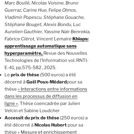
Marc Boullé, Nicolas Voisine, Bruno
Guerraz, Carine Hue, Felipe Olmos,
Vladimir Popescu, Stéphane Gouache,
Stéphane Bouget, Alexis Bondu, Luc
Aurelien Gauthier, Yassine Nair Benrekia,
Fabrice Clérot, Vincent Lemaire
Khiops:
apprentissage automatique sans
hyperparamètre,
Revue des Nouvelles
Technologies de l’Information vol. RNTI-
E-41, pp.575-582 , 2025.
Le
prix de thèse
(500 euros) a été
décerné à
Gaël Poux-Médard
pour sa
thèse
« Interactions entre informations
dans les processus de diffusion en
ligne »
. Thèse coencadrée par Julien
Velcin et Sabine Loudcher
Accessit du prix de thèse
(250 euros) a
été décerné à
Nicolas Hubert
pour sa
thèse
« Mesure et enrichissement