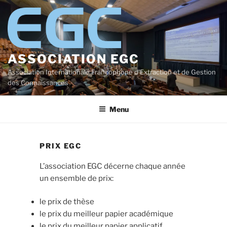
Aller
au
contenu
principal
ASSOCIATION EGC
Association Internationale Francophone d'Extraction et de Gestion
des Connaissances
Menu
PRIX EGC
L’association EGC décerne chaque année
un ensemble de prix:
le prix de thèse
le prix du meilleur papier académique
le prix du meilleur papier applicatif