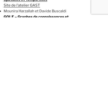
Site de l’atelier GAST
Mounira Harzallah et Davide Buscaldi
GOLE – Graphes de connaissances et
ontologies, de l’apprentissage à
l’exploitation, état des lieux et
perspectives
Site de l’atelier
Davide Guastella, Alexis Guyot, Sana
Sellami et Frédéric Flouvat
IACD – Intelligence Artificielle Centrée
sur les Données
Site de l’atelier
Ali Ayadi et Cédric Wemmert
NeuroSym4MLLM – Neuro-symbolique
et connaissances pour les LLMs
multimodaux
Site de l’atelier
Cécile Favre, Alexis Guyot et Nathalie