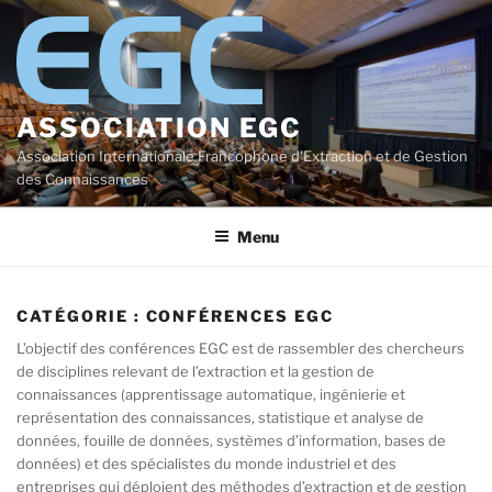
Aller
au
contenu
principal
ASSOCIATION EGC
Association Internationale Francophone d'Extraction et de Gestion
des Connaissances
Menu
CATÉGORIE :
CONFÉRENCES EGC
L’objectif des conférences EGC est de rassembler des chercheurs
de disciplines relevant de l’extraction et la gestion de
connaissances (apprentissage automatique, ingénierie et
représentation des connaissances, statistique et analyse de
données, fouille de données, systèmes d’information, bases de
données) et des spécialistes du monde industriel et des
entreprises qui déploient des méthodes d’extraction et de gestion