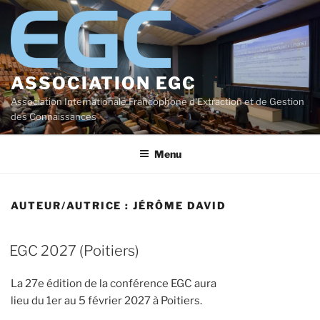
Aller
au
contenu
principal
ASSOCIATION EGC
Association Internationale Francophone d'Extraction et de Gestion
des Connaissances
Menu
AUTEUR/AUTRICE :
JÉRÔME DAVID
EGC 2027 (Poitiers)
La 27e édition de la conférence EGC aura
lieu du 1er au 5 février 2027 à Poitiers.