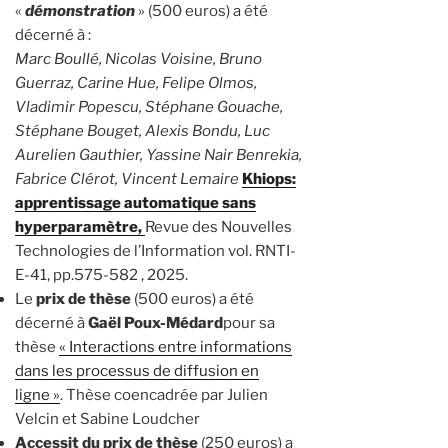
«
démonstration
» (500 euros) a été
décerné à :
Marc Boullé, Nicolas Voisine, Bruno
Guerraz, Carine Hue, Felipe Olmos,
Vladimir Popescu, Stéphane Gouache,
Stéphane Bouget, Alexis Bondu, Luc
Aurelien Gauthier, Yassine Nair Benrekia,
Fabrice Clérot, Vincent Lemaire
Khiops:
apprentissage automatique sans
hyperparamètre,
Revue des Nouvelles
Technologies de l’Information vol. RNTI-
E-41, pp.575-582 , 2025.
Le
prix de thèse
(500 euros) a été
décerné à
Gaël Poux-Médard
pour sa
thèse
« Interactions entre informations
dans les processus de diffusion en
ligne »
. Thèse coencadrée par Julien
Velcin et Sabine Loudcher
Accessit du prix de thèse
(250 euros) a