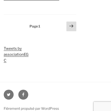
Pagination
Page
Page
1
suivante
des
publications
Tweets by
associationEG
C
twitter
facebook
Fièrement propulsé par WordPress