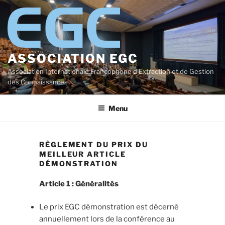
Aller
au
contenu
principal
ASSOCIATION EGC
Association Internationale Francophone d'Extraction et de Gestion
des Connaissances
Menu
RÈGLEMENT DU PRIX DU
MEILLEUR ARTICLE
DÉMONSTRATION
Article 1 : Généralités
Le prix EGC démonstration est décerné
annuellement lors de la conférence au