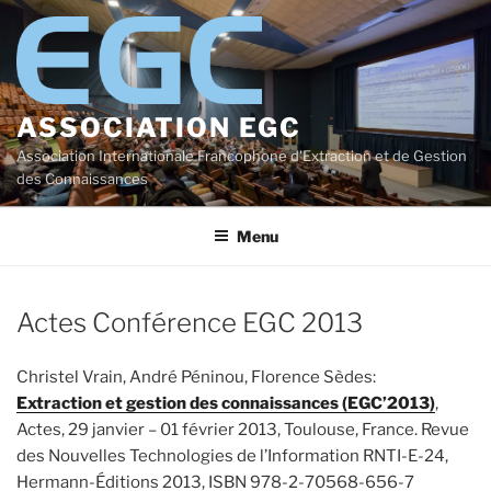
Aller
au
contenu
principal
ASSOCIATION EGC
Association Internationale Francophone d'Extraction et de Gestion
des Connaissances
Menu
Actes Conférence EGC 2013
Christel Vrain, André Péninou, Florence Sèdes:
Extraction et gestion des connaissances (EGC’2013)
,
Actes, 29 janvier – 01 février 2013, Toulouse, France. Revue
des Nouvelles Technologies de l’Information RNTI-E-24,
Hermann-Éditions 2013, ISBN 978-2-70568-656-7