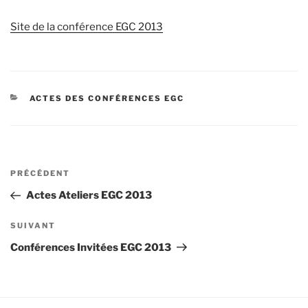
Site de la conférence EGC 2013
CATÉGORIES
ACTES DES CONFÉRENCES EGC
Navigation
Article
PRÉCÉDENT
de
précédent
Actes Ateliers EGC 2013
l’article
Article
SUIVANT
suivant
Conférences Invitées EGC 2013