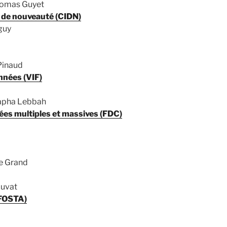
Thomas Guyet
 de nouveauté (CIDN)
guy
Pinaud
onnées (VIF)
stapha Lebbah
ées multiples et massives (FDC)
Le Grand
ouvat
(FOSTA)