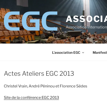
Aller
au
contenu
ASSOCI
principal
Association Internatio
L’association EGC
Manifest
Actes Ateliers EGC 2013
Christel Vrain, André Péninou et Florence Sèdes
Site de la conférence EGC 2013