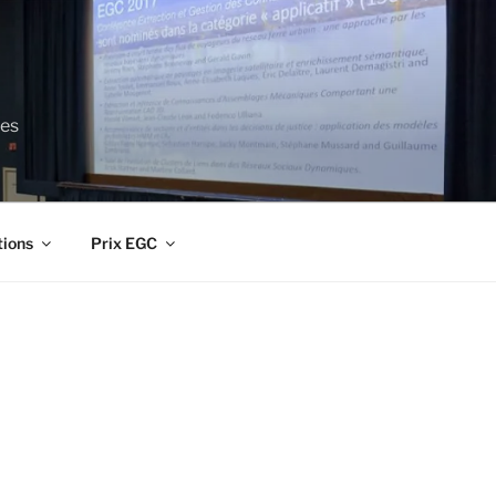
ces
tions
Prix EGC