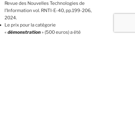
Revue des Nouvelles Technologies de
l’Information vol. RNTI-E-40, pp.199-206,
2024.
Le prix pour la catégorie
«
démonstration
» (500 euros) a été
décerné à :
Amine Ferdjaoui, Séverine Affeldt,
Mohamed Nadif,
Modèles graphiques
causaux interactifs pour les données
textuelles,
Revue des Nouvelles
Technologies de l’Information vol. RNTI-
E-40, pp.465-472 , 2024.
Le prix pour la catégorie «
défi
» (1500
euros / 2) a été décerné à :
Leshanshui Yang, Clément Chatelain,
Sébastien Adam.
DspGNN : Une Approche Spectrale de
Réseau de Neurones sur Graphes
Dynamiques pour la régression des