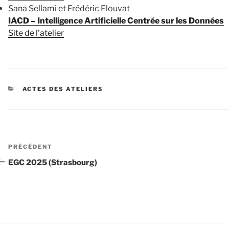
Sana Sellami et Frédéric Flouvat
IACD – Intelligence Artificielle Centrée sur les Données
Site de l’atelier
CATÉGORIES
ACTES DES ATELIERS
Navigation
Article
PRÉCÉDENT
de
précédent
EGC 2025 (Strasbourg)
l’article