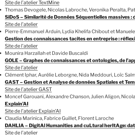
Site de l’atelier TextMine
Thomas Devogele, Nicolas Labroche, Veronika Peralta, Pat
SiDoS – Similarité de Données Séquentielles massives : dé
Site de l’atelier
Pierre-Emmanuel Arduin, Lydia Khelifa Chibout et Manuele
Gestion des connaissances tacites en entreprise : réflexi
Site de l’atelier
Mounira Harzallah et Davide Buscaldi
GOLE – Graphes de connaissances et ontologies, de l’appr
Site de l’atelier
Clément Iphar, Aurélie Leborgne, Nida Meddouri, Loïc Sal
GAST – Gestion et Analyse de données Spatiales et Tem
Site de l’atelier GAST
Moncef Garouani, Alexandre Chanson, Julien Aligon, Nico
Explain’AI
Site de l’atelier Explain’AI
Claudia Marinica, Fabrice Guillet, Florent Laroche
DAHLIA – DigitAl Humanities and cuLtural herItAge: d
Site de l’atelier