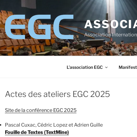
Aller
au
contenu
ASSOCI
principal
Association Internatio
L’association EGC
Manifest
Actes des ateliers EGC 2025
Site de la conférence EGC 2025
Pascal Cuxac, Cédric Lopez et Adrien Guille
Fouille de Textes (TextMine)