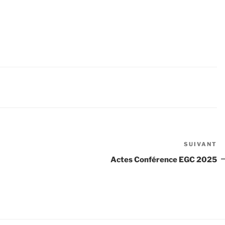
SUIVANT
Ar
su
Actes Conférence EGC 2025