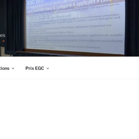
ces
tions
Prix EGC