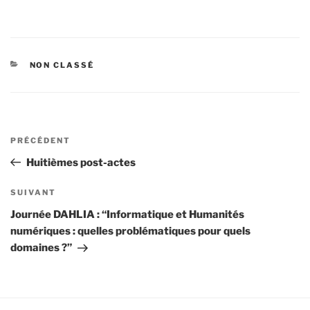
CATÉGORIES
NON CLASSÉ
Navigation
Article
PRÉCÉDENT
de
précédent
Huitièmes post-actes
l’article
Article
SUIVANT
suivant
Journée DAHLIA : “Informatique et Humanités
numériques : quelles problématiques pour quels
domaines ?”