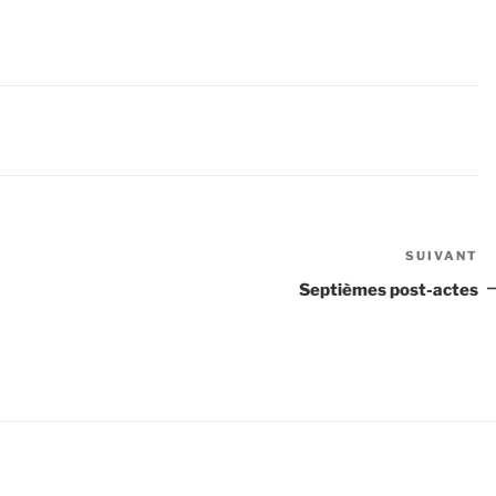
SUIVANT
Ar
su
Septièmes post-actes