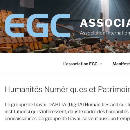
Aller
au
contenu
ASSOCI
principal
Association Internatio
L’association EGC
Manifest
Humanités Numériques et Patrimoine
Le groupe de travail DAHLIA (DigitAl Humanities and cuLtu
institutions) qui s’intéressent, dans le cadre des humanités
connaissances. Ce groupe de travail se veut aussi un trempl