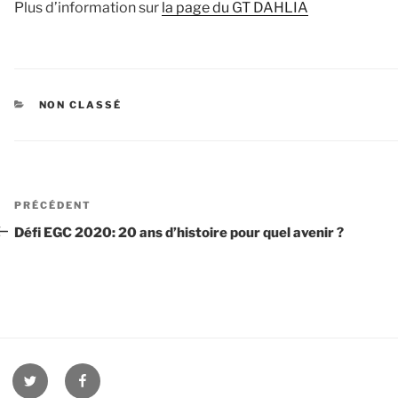
Plus d’information sur
la page du GT DAHLIA
CATÉGORIES
NON CLASSÉ
Navigation
Article
PRÉCÉDENT
de
précédent
Défi EGC 2020: 20 ans d’histoire pour quel avenir ?
l’article
twitter
facebook