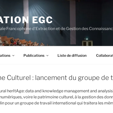
ATION EGC
nale Francophone d'Extraction et de Gestion des Connaissan
ations
Publications
Liste de diffusion
Collabora
 Culturel : lancement du groupe de 
ral herItAge: data and knowledge management and analysis) a
 numériques, voire le patrimoine culturel, à la gestion des don
in pour un groupe de travail international qui traitera les mê