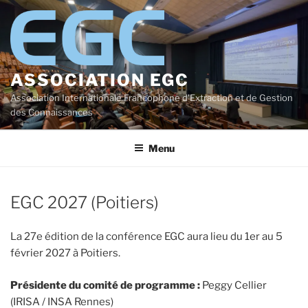
Aller
au
contenu
principal
ASSOCIATION EGC
Association Internationale Francophone d'Extraction et de Gestion
des Connaissances
Menu
EGC 2027 (Poitiers)
La 27e édition de la conférence EGC aura lieu du 1er au 5
février 2027 à Poitiers.
Présidente du comité de programme :
Peggy Cellier
(IRISA / INSA Rennes)