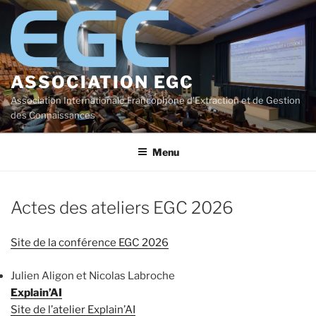
Aller
au
contenu
principal
ASSOCIATION EGC
Association Internationale Francophone d'Extraction et de Gestion
des Connaissances
Menu
Actes des ateliers EGC 2026
Site de la conférence EGC 2026
Julien Aligon et Nicolas Labroche
Explain’AI
Site de l’atelier Explain’AI