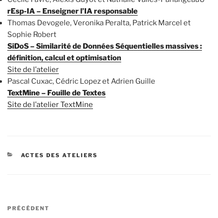
rEsp-IA – Enseigner l’IA responsable
Thomas Devogele, Veronika Peralta, Patrick Marcel et
Sophie Robert
SiDoS – Similarité de Données Séquentielles massives :
définition, calcul et optimisation
Site de l’atelier
Pascal Cuxac, Cédric Lopez et Adrien Guille
TextMine – Fouille de Textes
Site de l’atelier TextMine
CATÉGORIES
ACTES DES ATELIERS
Navigation
Article
PRÉCÉDENT
de