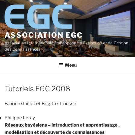
Aller
au
contenu
principal
ASSOCIATION EGC
Association Internationale Francophone d'Extraction et de Gestion
des Connaissances
Menu
Tutoriels EGC 2008
Fabrice Guillet et Brigitte Trousse
Philippe Leray
Réseaux bayésiens – introduction et apprentissage ,
modélisation et découverte de connaissances