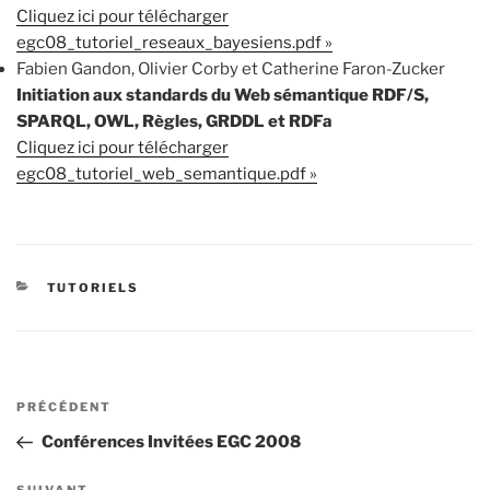
Cliquez ici pour télécharger
egc08_tutoriel_reseaux_bayesiens.pdf »
Fabien Gandon, Olivier Corby et Catherine Faron-Zucker
Initiation aux standards du Web sémantique RDF/S,
SPARQL, OWL, Règles, GRDDL et RDFa
Cliquez ici pour télécharger
egc08_tutoriel_web_semantique.pdf »
CATÉGORIES
TUTORIELS
Navigation
Article
PRÉCÉDENT
de
précédent
Conférences Invitées EGC 2008
l’article
SUIVANT