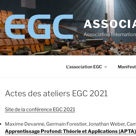
Aller
au
contenu
ASSOCI
principal
Association Internatio
L’association EGC
Manifest
Actes des ateliers EGC 2021
Site de la conférence EGC 2021
Maxime Devanne, Germain Forestier, Jonathan Weber, Cam
Apprentissage Profond: Théorie et Applications (APTA)