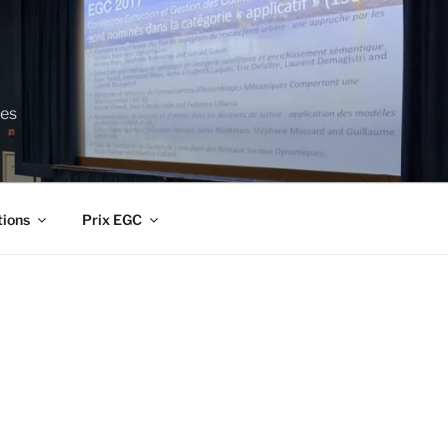
ces
tions
Prix EGC