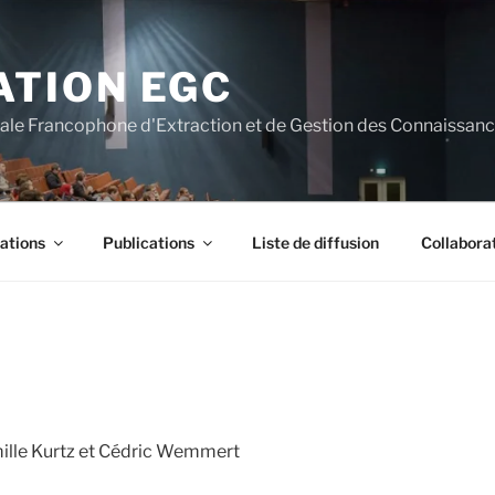
ATION EGC
nale Francophone d'Extraction et de Gestion des Connaissan
ations
Publications
Liste de diffusion
Collabora
ille Kurtz et Cédric Wemmert