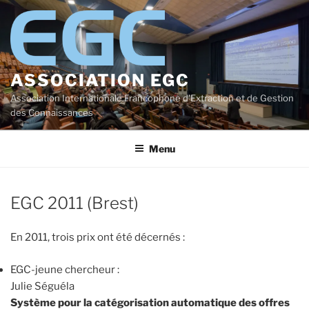
Aller
au
contenu
principal
ASSOCIATION EGC
Association Internationale Francophone d'Extraction et de Gestion
des Connaissances
Menu
EGC 2011 (Brest)
En 2011, trois prix ont été décernés :
EGC-jeune chercheur :
Julie Séguéla
Système pour la catégorisation automatique des offres