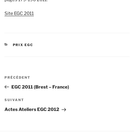
Site EGC 2011
CATÉGORIES
PRIX EGC
Navigation
Article
PRÉCÉDENT
de
précédent
EGC 2011 (Brest – France)
l’article
Article
SUIVANT
suivant
Actes Ateliers EGC 2012