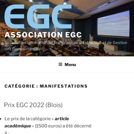
Aller
au
contenu
principal
ASSOCIATION EGC
Association Internationale Francophone d'Extraction et de Gestion
des Connaissances
Menu
CATÉGORIE :
MANIFESTATIONS
Prix EGC 2022 (Blois)
Le prix de la catégorie «
article
académique
» (1500 euros) a été décerné
à :