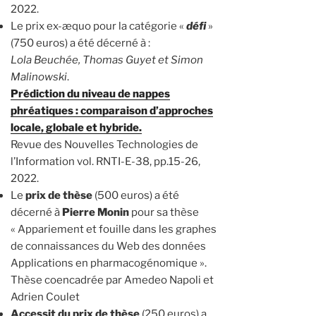
2022.
Le prix ex-æquo pour la catégorie «
défi
»
(750 euros) a été décerné à :
Lola Beuchée, Thomas Guyet et Simon
Malinowski
.
Prédiction du niveau de nappes
phréatiques : comparaison d’approches
locale, globale et hybride.
Revue des Nouvelles Technologies de
l’Information vol. RNTI-E-38, pp.15-26,
2022.
Le
prix de thèse
(500 euros) a été
décerné à
Pierre Monin
pour sa thèse
« Appariement et fouille dans les graphes
de connaissances du Web des données
Applications en pharmacogénomique ».
Thèse coencadrée par Amedeo Napoli et
Adrien Coulet
Accessit du prix de thèse
(250 euros) a