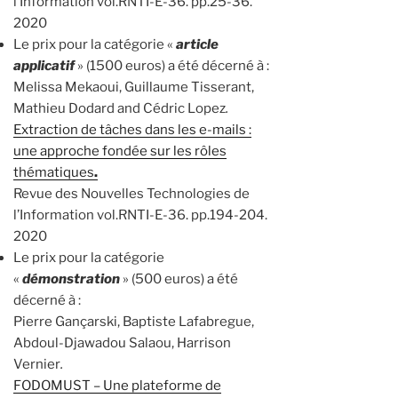
l’Information vol.RNTI-E-36. pp.25-36.
2020
Le prix pour la catégorie «
article
applicatif
» (1500 euros) a été décerné à :
Melissa Mekaoui, Guillaume Tisserant,
Mathieu Dodard and Cédric Lopez
.
Extraction de tâches dans les e-mails :
une approche fondée sur les rôles
thématiques
.
Revue des Nouvelles Technologies de
l’Information vol.RNTI-E-36. pp.194-204.
2020
Le prix pour la catégorie
«
démonstration
» (500 euros) a été
décerné à :
Pierre Gançarski, Baptiste Lafabregue,
Abdoul-Djawadou Salaou, Harrison
Vernier
.
FODOMUST – Une plateforme de