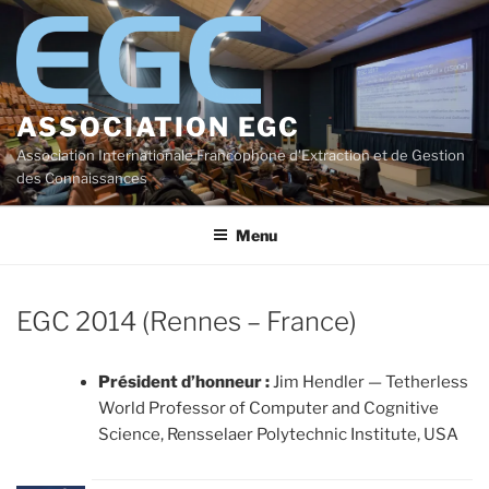
Aller
au
contenu
principal
ASSOCIATION EGC
Association Internationale Francophone d'Extraction et de Gestion
des Connaissances
Menu
EGC 2014 (Rennes – France)
Président d’honneur :
Jim Hendler — Tetherless
World Professor of Computer and Cognitive
Science, Rensselaer Polytechnic Institute, USA